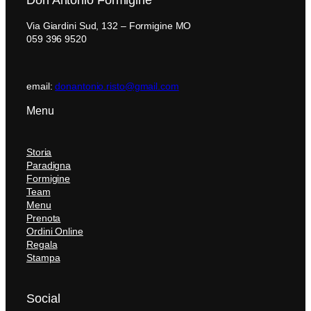
Don Antonio Formigine
Via Giardini Sud, 132 – Formigine MO
059 396 9520
email:
donantonio.risto@gmail.com
Menu
Storia
Paradigna
Formigine
Team
Menu
Prenota
Ordini Online
Regala
Stampa
Social