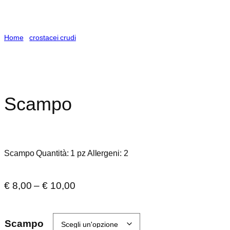
Home
/
crostacei crudi
/ Scampo
Scampo
Scampo Quantità: 1 pz Allergeni: 2
Fascia
€
8,00
–
€
10,00
di
prezzo:
Scampo
da