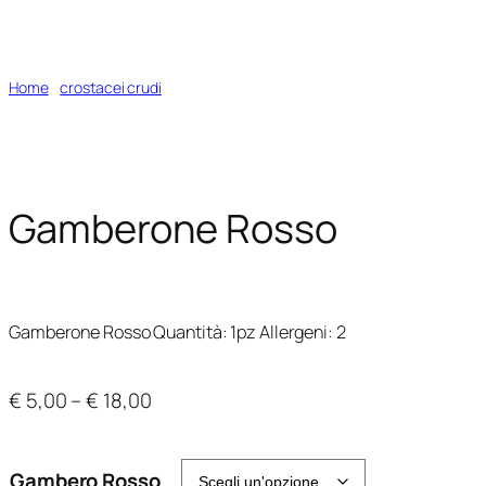
Home
/
crostacei crudi
/ Gamberone Rosso
Gamberone Rosso
Gamberone Rosso Quantità: 1pz Allergeni: 2
Fascia
€
5,00
–
€
18,00
di
prezzo:
Gambero Rosso
da