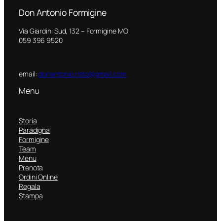
Don Antonio Formigine
Via Giardini Sud, 132 – Formigine MO
059 396 9520
email:
donantonio.risto@gmail.com
Menu
Storia
Paradigna
Formigine
Team
Menu
Prenota
Ordini Online
Regala
Stampa