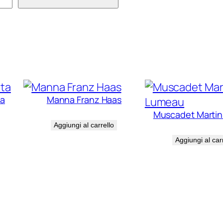
ena
ichera
ntità
ta
Manna Franz Haas
Muscadet Marti
€
32,00
Aggiungi al carrello
€
21,00
Aggiungi al car