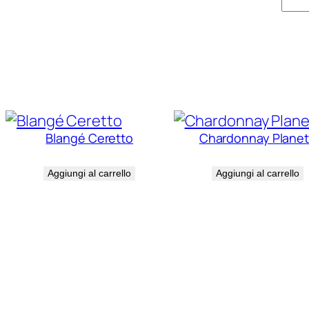
‘Ng
Cap
qua
Prodotti correlati
Blangé Ceretto
Chardonnay Plane
€
24,00
€
32,00
Aggiungi al carrello
Aggiungi al carrello