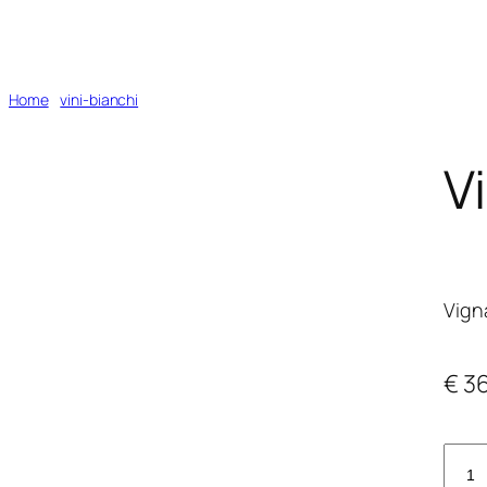
Home
/
vini-bianchi
/ Vigna ‘Ngena Capichera
V
Vign
€
36
Vig