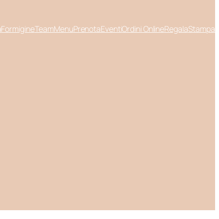
a
Formigine
Team
Menu
Prenota
Eventi
Ordini Online
Regala
Stampa