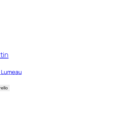
n Lumeau
rello