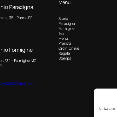
Menu
nio Paradigna
eroni, 35 – Parma PR
Storia
Paradigna
Formigine
Team
Menu
Prenota
Ordini Online
nio Formigine
Regala
Stampa
Sud, 132 – Formigine MO
0
onio.risto@gmail.com
Utilizziamo i