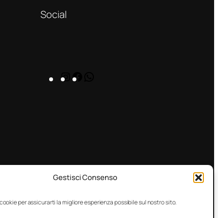
Social
Instagram
Facebook
WhatsApp
Gestisci Consenso
 cookie per assicurarti la migliore esperienza possibile sul nostro sito.
© Don Antonio srl 2025