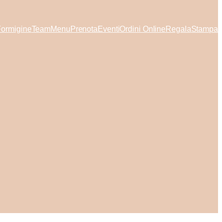
Formigine
Team
Menu
Prenota
Eventi
Ordini Online
Regala
Stampa