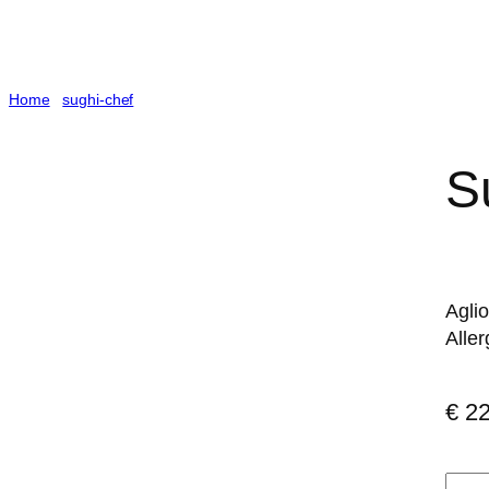
Home
/
sughi-chef
/ Sugo di Astice
S
Aglio
Aller
€
22
Sug