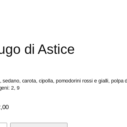
ugo di Astice
, sedano, carota, cipolla, pomodorini rossi e gialli, polp
geni: 2, 9
,00
o