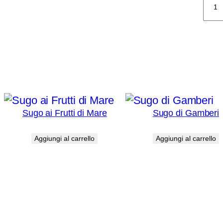
di
Asti
quan
Prodotti correlati
Sugo ai Frutti di Mare
Sugo di Gamberi
€
12,00
€
14,00
Aggiungi al carrello
Aggiungi al carrello