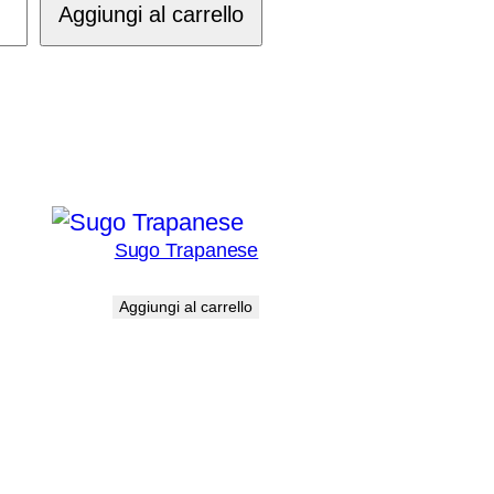
Aggiungi al carrello
ce
tità
Sugo Trapanese
€
12,00
Aggiungi al carrello